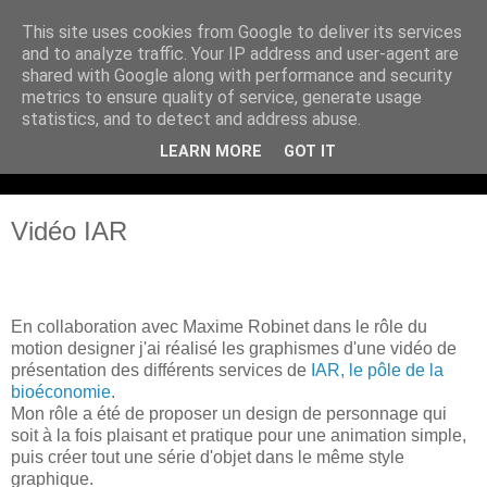
This site uses cookies from Google to deliver its services
and to analyze traffic. Your IP address and user-agent are
shared with Google along with performance and security
metrics to ensure quality of service, generate usage
statistics, and to detect and address abuse.
LEARN MORE
GOT IT
Vidéo IAR
En collaboration avec Maxime Robinet dans le rôle du
motion designer j'ai réalisé les graphismes d'une vidéo de
présentation des différents services de
IAR, le pôle de la
bioéconomie
.
Mon rôle a été de proposer un design de personnage qui
soit à la fois plaisant et pratique pour une animation simple,
puis créer tout une série d'objet dans le même style
graphique.