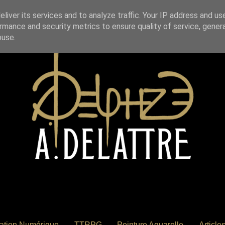
liver its services and to analyze traffic. Your IP address and us
rmance and security metrics to ensure quality of service, gene
buse.
tration Numérique
TTRPG
Peinture Aquarelle
Article