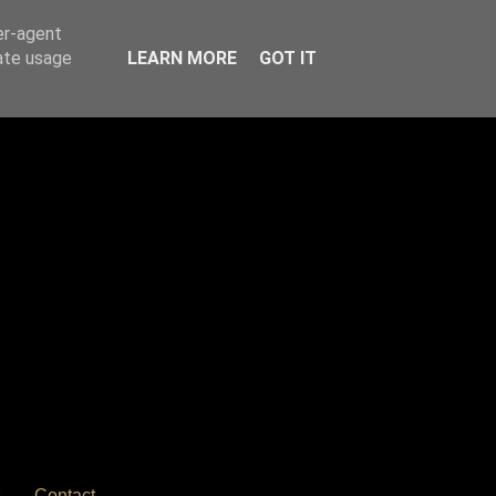
er-agent
rate usage
LEARN MORE
GOT IT
s
Contact