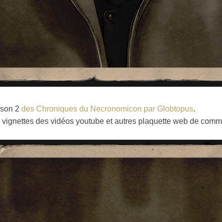
aison 2
des Chroniques du Necronomicon par Globtopus
.
es vignettes des vidéos youtube et autres plaquette web de commu