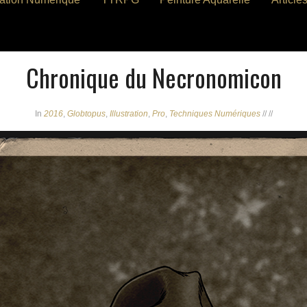
Chronique du Necronomicon
In
2016
,
Globtopus
,
Illustration
,
Pro
,
Techniques Numériques
//
//