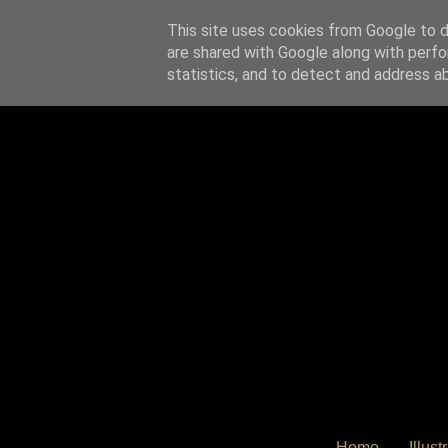
This site uses cookies from Google to de
are shared with Google along with perfo
statistics, and to detect and address a
Home
Illus